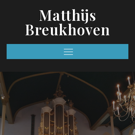
Skip
Matthijs
to
content
Breukhoven
Menu