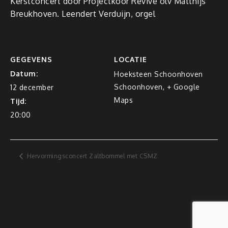
Kerstconcert door Projectkoor Revive olv Matthijs
Breukhoven. Leendert Verduijn, orgel
GEGEVENS
LOCATIE
Datum:
Hoeksteen Schoonhoven
Schoonhoven
,
+ Google
12 december
Maps
Tijd:
20:00
Hervormingsconcert Zaltbommel met CSMZ