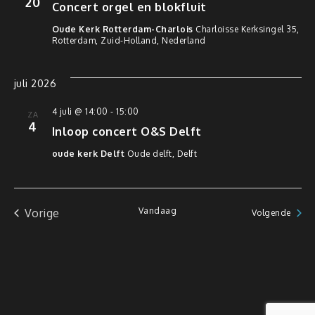
20
Concert orgel en blokfluit
Oude Kerk Rotterdam-Charlois
Charloisse Kerksingel 35,
Rotterdam, Zuid-Holland, Nederland
juli 2026
4 juli @ 14:00
-
15:00
ZA
4
Inloop concert O&S Delft
oude kerk Delft
Oude delft, Delft
Vandaag
Vorige
Evene
Volgende
Evenementen