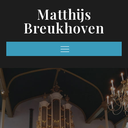
Skip
Matthijs
to
content
Breukhoven
Menu