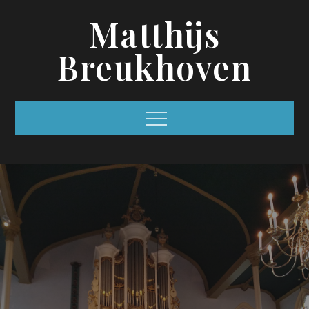
Skip
Matthijs
to
content
Breukhoven
Menu